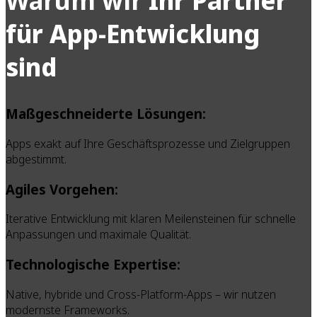
Warum wir
Ihr Partner
für App-Entwicklung
sind
Maßgeschneiderte Lösungen:
Apps exakt auf Ihre Geschäftsprozesse und Zielgruppen
abgestimmt.
Agiles Vorgehen:
Iterative Entwicklung mit klaren Meilensteinen für schnelle
Anpassungen und maximale Qualität.
Technologische Expertise:
Native, hybride und Cross-Platform-Apps – wir nutzen
modernste Frameworks.