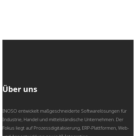
Haben Sie Fragen, Wünsche oder
möchten Sie einfach mehr
erfahren?
Wir freuen uns darauf, von Ihnen
zu hören!
Über uns
INOSO entwickelt maßgeschneiderte Softwarelösungen für
Industrie, Handel und mittelständische Unternehmen. Der
Fokus liegt auf Prozessdigitalisierung, ERP-Plattformen, Web-