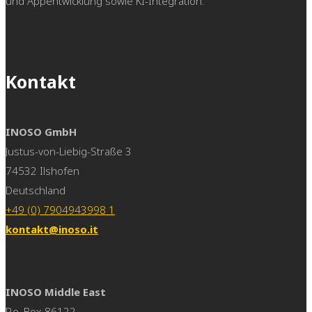
und Appentwicklung sowie KI-Integration.
Kontakt
INOSO GmbH
Justus-von-Liebig-Straße 3
74532 Ilshofen
Deutschland
+49 (0) 7904943998 1
kontakt@inoso.it
INOSO Middle East
P.o. Box 86122