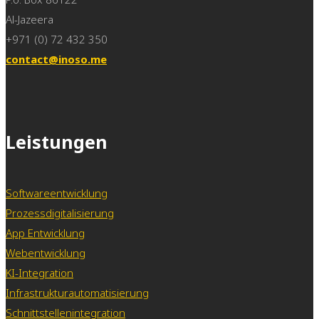
Al-Jazeera
+971 (0) 72 432 350
contact@inoso.me
Leistungen
Softwareentwicklung
Prozessdigitalisierung
App Entwicklung
Webentwicklung
KI-Integration
Infrastrukturautomatisierung
Schnittstellenintegration