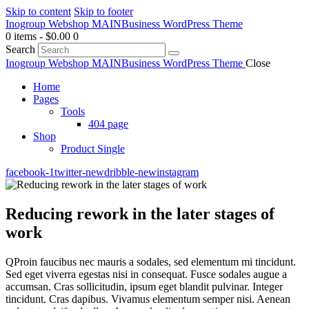
Skip to content
Skip to footer
Inogroup Webshop MAIN
Business WordPress Theme
0 items
-
$0.00
0
Search
Inogroup Webshop MAIN
Business WordPress Theme
Close
Home
Pages
Tools
404 page
Shop
Product Single
facebook-1
twitter-new
dribble-new
instagram
Reducing rework in the later stages of
work
Q
Proin faucibus nec mauris a sodales, sed elementum mi tincidunt.
Sed eget viverra egestas nisi in consequat. Fusce sodales augue a
accumsan. Cras sollicitudin, ipsum eget blandit pulvinar. Integer
tincidunt. Cras dapibus. Vivamus elementum semper nisi. Aenean