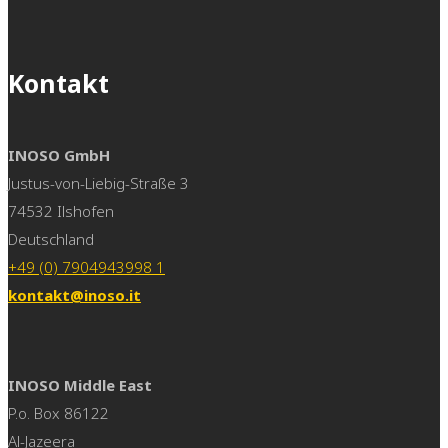
Kontakt
INOSO GmbH
Justus-von-Liebig-Straße 3
74532 Ilshofen
Deutschland
+49 (0) 7904943998 1
kontakt@inoso.it
INOSO Middle East
P.o. Box 86122
Al-Jazeera