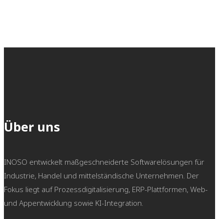
möchten Sie einfach mehr
erfahren?
Wir freuen uns darauf, von Ihnen
zu hören!
Über uns
INOSO entwickelt maßgeschneiderte Softwarelösungen für
Industrie, Handel und mittelständische Unternehmen. Der
Fokus liegt auf Prozessdigitalisierung, ERP-Plattformen, Web-
und Appentwicklung sowie KI-Integration.