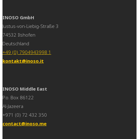
INOSO GmbH
Justus-von-Liebig-Straße 3
74532 Ilshofen
Deutschland
+49 (0) 7904943998 1
kontakt@inoso.it
INOSO Middle East
P.o. Box 86122
Al-Jazeera
+971 (0) 72 432 350
contact@inoso.me