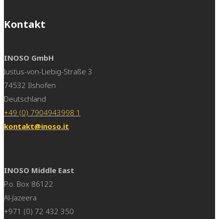
Kontakt
INOSO GmbH
Justus-von-Liebig-Straße 3
74532 Ilshofen
Deutschland
+49 (0) 7904943998 1
kontakt@inoso.it
INOSO Middle East
P.o. Box 86122
Al-Jazeera
+971 (0) 72 432 350