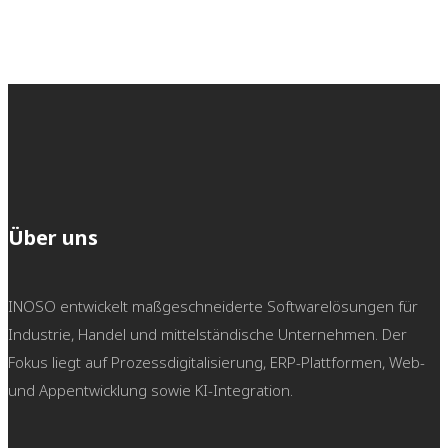
erfahren?
Wir freuen uns darauf, von
Ihnen zu hören!
Über uns
INOSO entwickelt maßgeschneiderte Softwarelösungen für
Industrie, Handel und mittelständische Unternehmen. Der
Fokus liegt auf Prozessdigitalisierung, ERP-Plattformen, Web-
und Appentwicklung sowie KI-Integration.